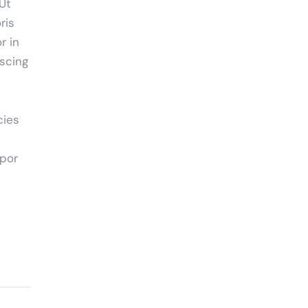
Ut
ris
r in
iscing
cies
mpor