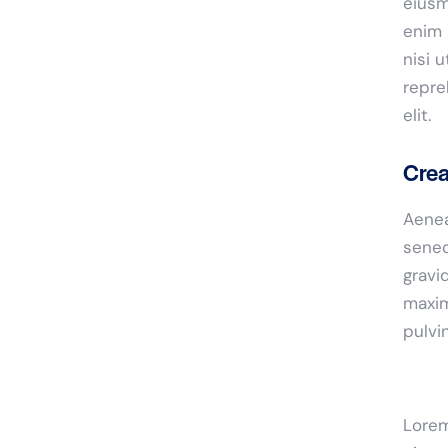
eiusm
enim 
nisi 
repre
elit.
Crea
Aenea
senec
gravid
maxim
pulvi
Lorem