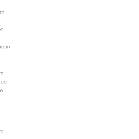
 mi
et
nean
em
que
ae
em