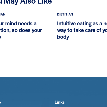
u May Also Like
TIAN
DIETITIAN
our mind needs a
Intuitive eating as a 
tion, so does your
way to take care of y
y
body
e
Links