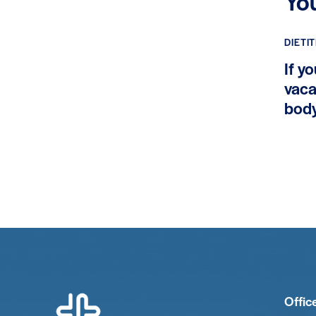
Yo
DIETI
If y
vaca
bod
Offic