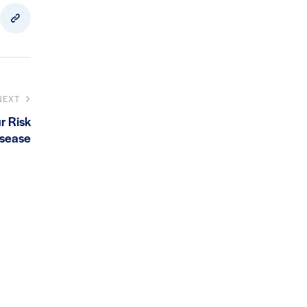
NEXT
r Risk
isease