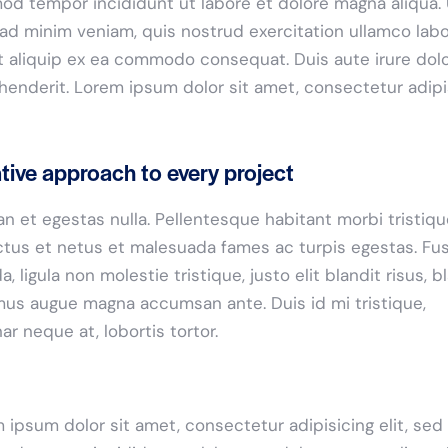
od tempor incididunt ut labore et dolore magna aliqua. 
ad minim veniam, quis nostrud exercitation ullamco labo
ut aliquip ex ea commodo consequat. Duis aute irure dolo
henderit. Lorem ipsum dolor sit amet, consectetur adip
tive approach to every project
n et egestas nulla. Pellentesque habitant morbi tristiq
tus et netus et malesuada fames ac turpis egestas. Fu
a, ligula non molestie tristique, justo elit blandit risus, b
us augue magna accumsan ante. Duis id mi tristique,
nar neque at, lobortis tortor.
 ipsum dolor sit amet, consectetur adipisicing elit, sed