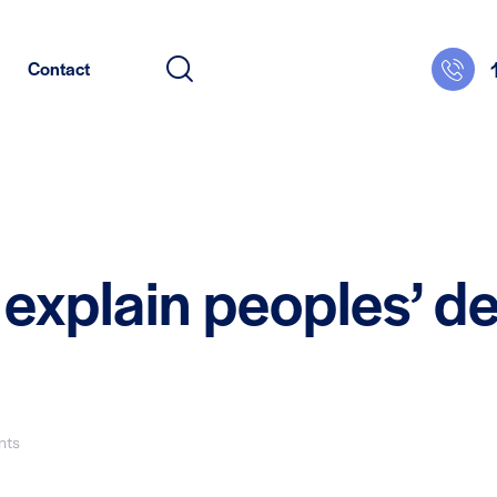
Contact
explain peoples’ des
nts