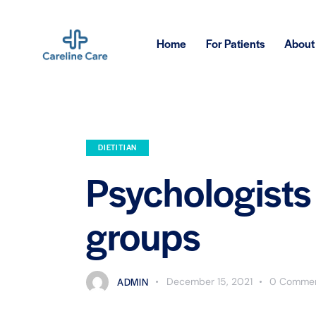
Home
For Patients
About
DIETITIAN
Psychologists 
groups
ADMIN
December 15, 2021
0
Comme