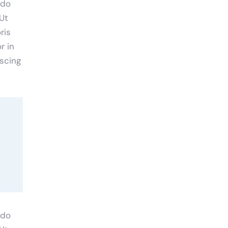
 do
Ut
ris
r in
iscing
 do