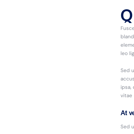
Q
Fusce
bland
eleme
leo l
Sed u
accus
ipsa,
vitae
At v
Sed u