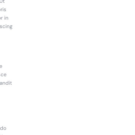
Ut
ris
r in
iscing
ue
sce
landit
 do