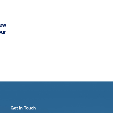
new
our
Get In Touch