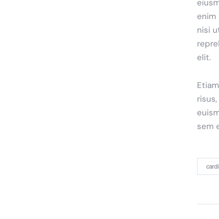
eiusm
enim 
nisi 
repre
elit.
Etiam
risus
euism
sem e
card