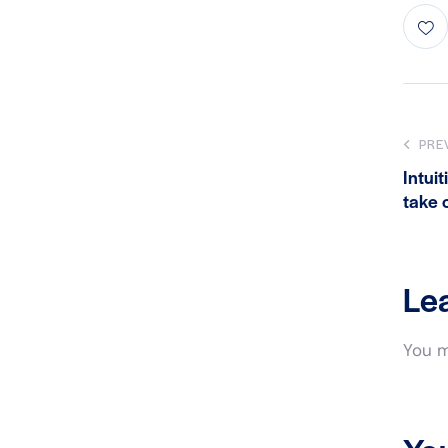
PRE
Intui
take 
Le
You 