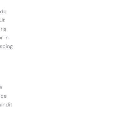
 do
Ut
ris
r in
iscing
ue
sce
landit