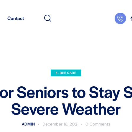
Contact
ELDER CARE
for Seniors to Stay S
Severe Weather
ADMIN
December 16, 2021
0
Comments