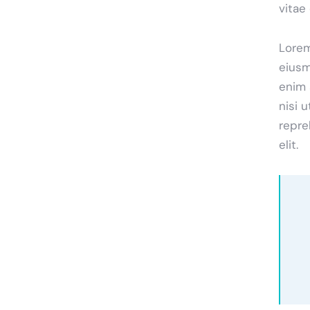
vitae
Lorem
eiusm
enim 
nisi 
repre
elit.