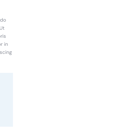
 do
Ut
ris
r in
iscing