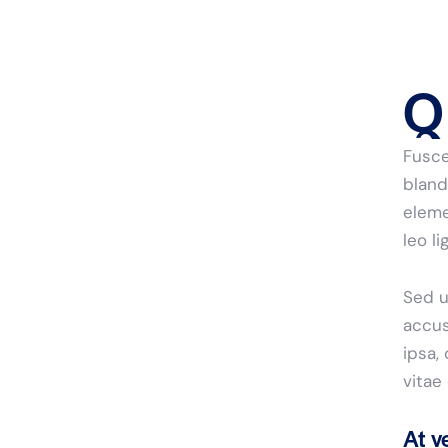
Q
Fusce
bland
eleme
leo l
Sed u
accus
ipsa,
vitae
At v