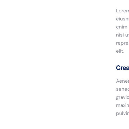
Lorem
eiusm
enim 
nisi 
repre
elit.
Crea
Aenea
senec
gravid
maxim
pulvi