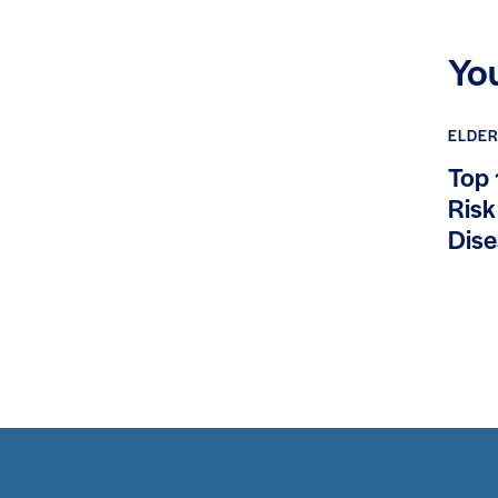
Yo
ELDER
Top 
Risk
Dis