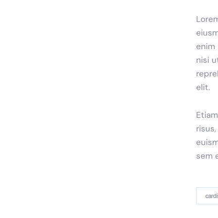
Lorem
eiusm
enim 
nisi 
repre
elit.
Etiam
risus
euism
sem e
card