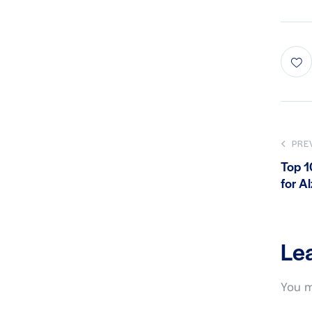
PRE
Top 1
for A
Le
You 