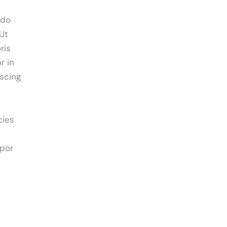
 do
Ut
ris
r in
iscing
cies
mpor