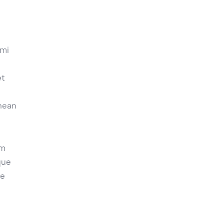
 mi
et
nean
em
que
ae