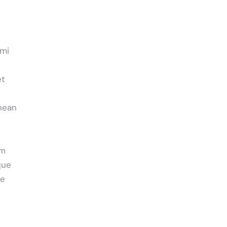
 mi
et
nean
em
que
ae