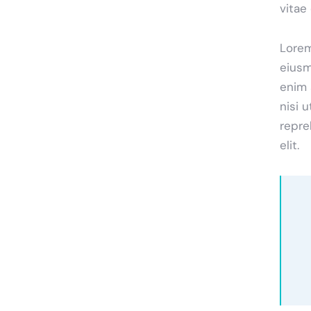
vitae
Lorem
eiusm
enim 
nisi 
repre
elit.