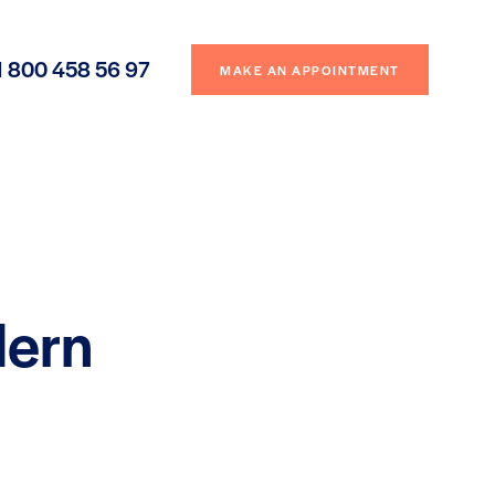
1 800 458 56 97
MAKE AN APPOINTMENT
dern