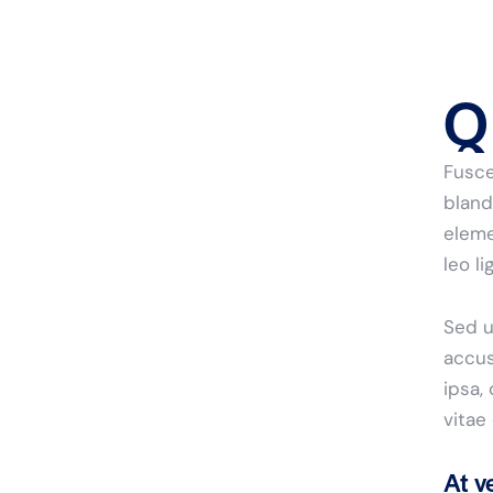
Q
Fusce
bland
eleme
leo l
Sed u
accus
ipsa,
vitae
At v