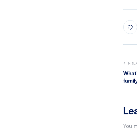
PRE
What’
famil
Le
You 