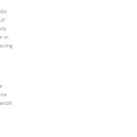
 do
Ut
ris
r in
iscing
ue
sce
landit