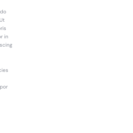
 do
Ut
ris
r in
iscing
cies
mpor