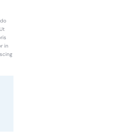
 do
Ut
ris
r in
iscing