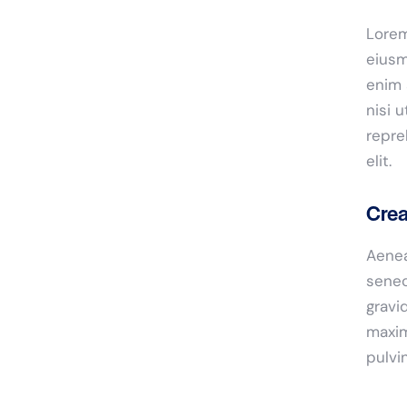
Lorem
eiusm
enim 
nisi 
repre
elit.
Crea
Aenea
senec
gravid
maxim
pulvi