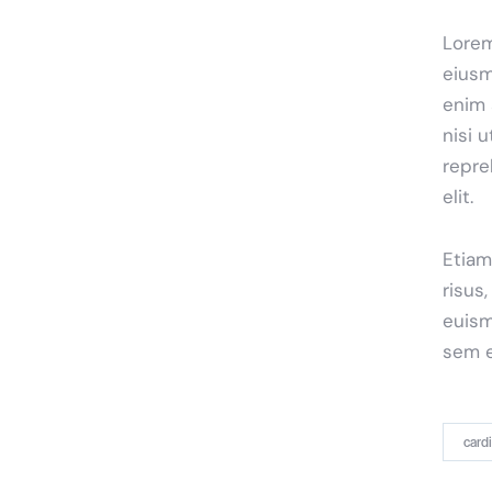
Lorem
eiusm
enim 
nisi 
repre
elit.
Etiam
risus
euism
sem e
card